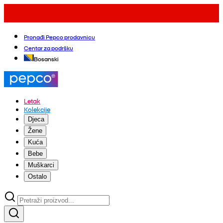
Pronađi Pepco prodavnicu
Centar za podršku
Bosanski
Letak
Kolekcije
Djeca
Žene
Kuća
Bebe
Muškarci
Ostalo