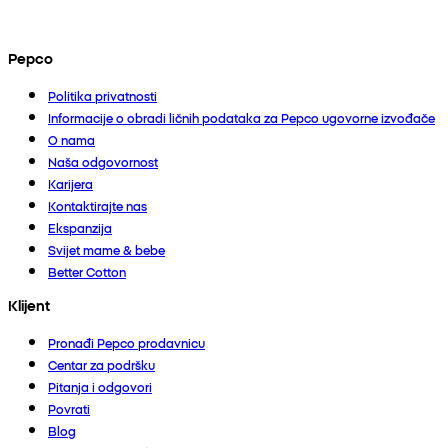
Pepco
Politika privatnosti
Informacije o obradi ličnih podataka za Pepco ugovorne izvođače
O nama
Naša odgovornost
Karijera
Kontaktirajte nas
Ekspanzija
Svijet mame & bebe
Better Cotton
Klijent
Pronađi Pepco prodavnicu
Centar za podršku
Pitanja i odgovori
Povrati
Blog