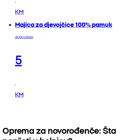
KM
Majica za djevojčice 100% pamuk
dugi rukavi
5
KM
Oprema za novorođenče: Šta