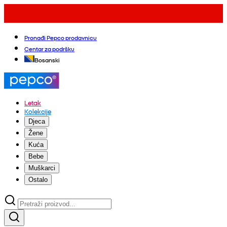
Pronađi Pepco prodavnicu
Centar za podršku
Bosanski
Letak
Kolekcije
Djeca
Žene
Kuća
Bebe
Muškarci
Ostalo