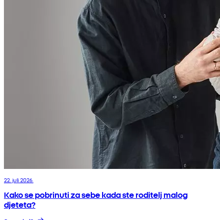
22. juli 2026.
Kako se pobrinuti za sebe kada ste roditelj malog
djeteta?