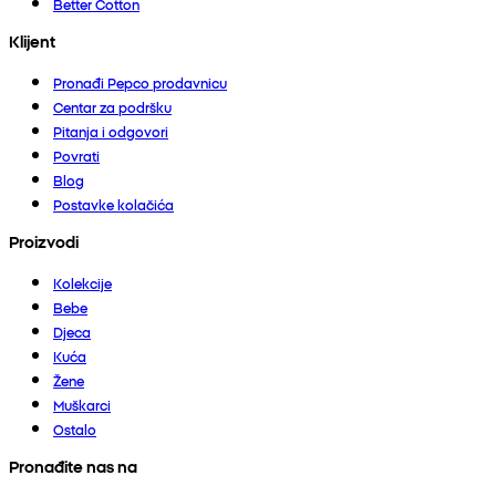
Better Cotton
Klijent
Pronađi Pepco prodavnicu
Centar za podršku
Pitanja i odgovori
Povrati
Blog
Postavke kolačića
Proizvodi
Kolekcije
Bebe
Djeca
Kuća
Žene
Muškarci
Ostalo
Pronađite nas na