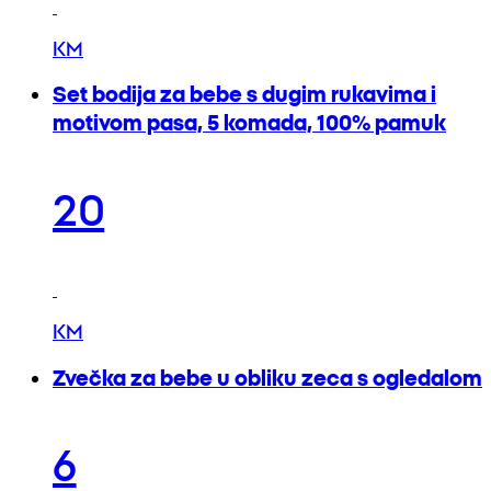
KM
Set bodija za bebe s dugim rukavima i
motivom pasa, 5 komada, 100% pamuk
20
KM
Zvečka za bebe u obliku zeca s ogledalom
6