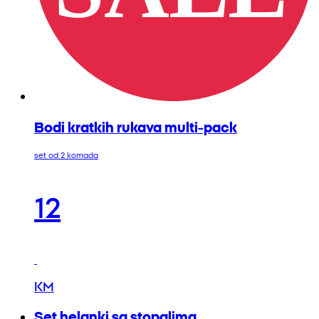
Bodi kratkih rukava multi-pack
set od 2 komada
12
KM
Set helanki sa stopalima