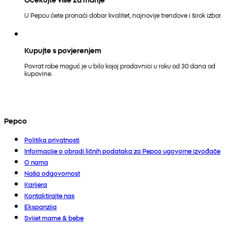
U Pepcu ćete pronaći dobar kvalitet, najnovije trendove i širok izbor.
Kupujte s povjerenjem
Povrat robe moguć je u bilo kojoj prodavnici u roku od 30 dana od
kupovine.
Pepco
Politika privatnosti
Informacije o obradi ličnih podataka za Pepco ugovorne izvođače
O nama
Naša odgovornost
Karijera
Kontaktirajte nas
Ekspanzija
Svijet mame & bebe