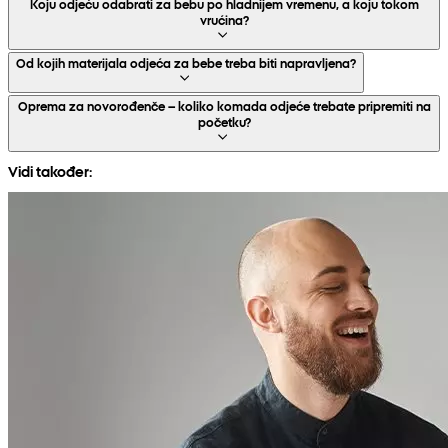
Koju odjeću odabrati za bebu po hladnijem vremenu, a koju tokom
vrućina?
Od kojih materijala odjeća za bebe treba biti napravljena?
Oprema za novorođenče – koliko komada odjeće trebate pripremiti na
početku?
Vidi također: