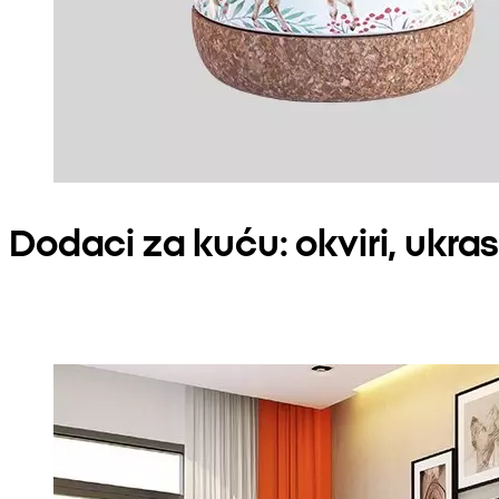
Dodaci za kuću: okviri, ukras