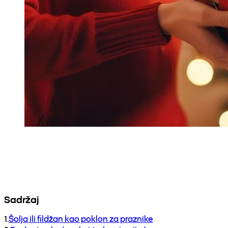
Sadržaj
1
.
Šolja ili fildžan kao poklon za praznike