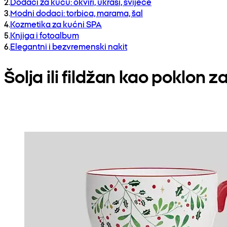
2
.
Dodaci za kuću: okviri, ukrasi, svijeće
3
.
Modni dodaci: torbica, marama, šal
4
.
Kozmetika za kućni SPA
5
.
Knjiga i fotoalbum
6
.
Elegantni i bezvremenski nakit
Šolja ili fildžan kao poklon z