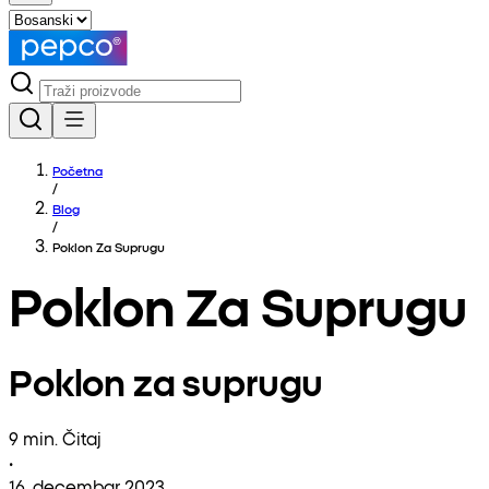
Početna
/
Blog
/
Poklon Za Suprugu
Poklon Za Suprugu
Poklon za suprugu
9 min. Čitaj
•
16. decembar 2023.