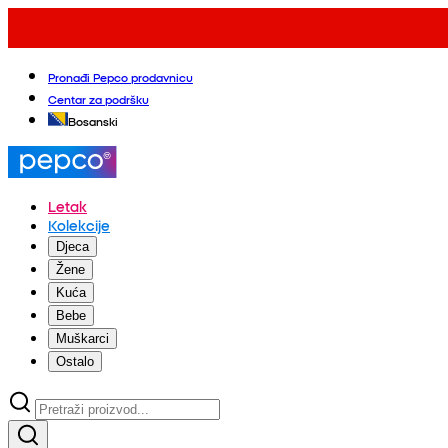
Pronađi Pepco prodavnicu
Centar za podršku
Bosanski
Letak
Kolekcije
Djeca
Žene
Kuća
Bebe
Muškarci
Ostalo