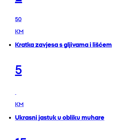
50
KM
Kratka zavjesa s gljivama i lišćem
5
KM
Ukrasni jastuk u obliku muhare