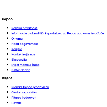
Pepco
Politika privatnosti
Informacije o obradi ličnih podataka za Pepco ugovorne izvođače
O nama
Naša odgovornost
Karijera
Kontaktirajte nas
Ekspanzija
Svijet mame & bebe
Better Cotton
Klijent
Pronađi Pepco prodavnicu
Centar za podršku
Pitanja i odgovori
Povrati