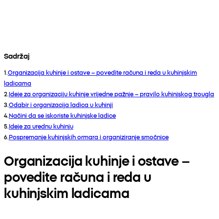
Sadržaj
1
.
Organizacija kuhinje i ostave – povedite računa i reda u kuhinjskim
ladicama
2
.
Ideje za organizaciju kuhinje vrijedne pažnje – pravilo kuhinjskog trougla
3
.
Odabir i organizacija ladica u kuhinji
4
.
Načini da se iskoriste kuhinjske ladice
5
.
Ideje za urednu kuhinju
6
.
Pospremanje kuhinjskih ormara i organiziranje smočnice
Organizacija kuhinje i ostave –
povedite računa i reda u
kuhinjskim ladicama