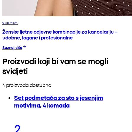
9. juli 2026.
Ženske ljetne odjevne kombinacije za kancelariju –
udobne, lagane i profesionalne
Saznaj više
Proizvodi koji bi vam se mogli
svidjeti
4 proizvoda dostupno
Set podmetača za sto s jesenjim
motivima, 4 komada
2