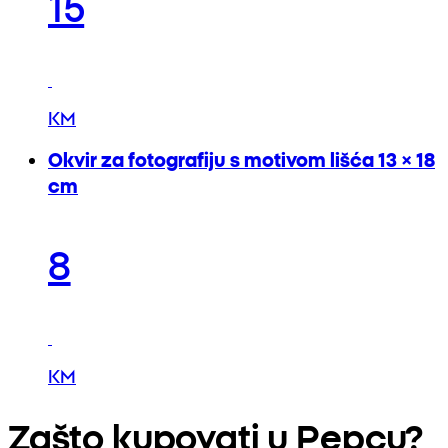
15
KM
Okvir za fotografiju s motivom lišća 13 × 18
cm
8
KM
Zašto kupovati u Pepcu?