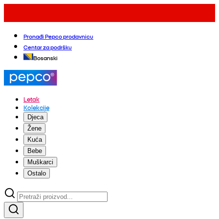
Pronađi Pepco prodavnicu
Centar za podršku
Bosanski
Letak
Kolekcije
Djeca
Žene
Kuća
Bebe
Muškarci
Ostalo