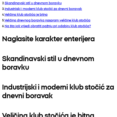
2
.
Skandinavski stil u dnevnom boravku
3
.
Industrijski i moderni klub stočić za dnevni boravak
4
.
Veličina klub stočića je bitna
5
.
Veličina dnevnog boravka naspram veličine klub stočića
6
.
Na šta još vrijedi obratiti pažnju pri odabiru klub stočića?
Naglasite karakter enterijera
Skandinavski stil u dnevnom
boravku
Industrijski i moderni klub stočić za
dnevni boravak
Veličina klub stočića je bitna