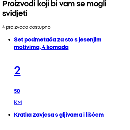
Proizvodi koji bi vam se mogli
svidjeti
4 proizvoda dostupno
Set podmetača za sto s jesenjim
motivima, 4 komada
2
50
KM
Kratka zavjesa s gljivama i lišćem