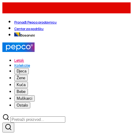
Pronađi Pepco prodavnicu
Centar za podršku
Bosanski
Letak
Kolekcije
Djeca
Žene
Kuća
Bebe
Muškarci
Ostalo