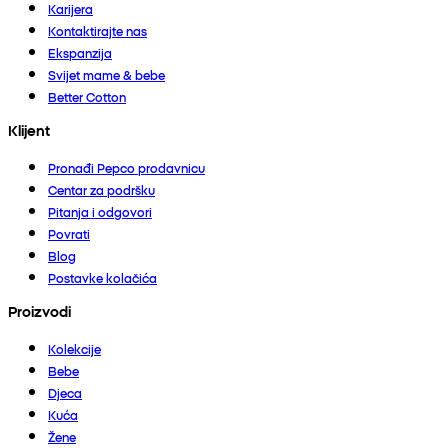
Karijera
Kontaktirajte nas
Ekspanzija
Svijet mame & bebe
Better Cotton
Klijent
Pronađi Pepco prodavnicu
Centar za podršku
Pitanja i odgovori
Povrati
Blog
Postavke kolačića
Proizvodi
Kolekcije
Bebe
Djeca
Kuća
Žene