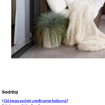
Sadržaj
1
.
Od čega početi uređivanje balkona?