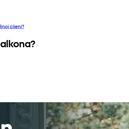
ljnoj cijeni?
balkona?