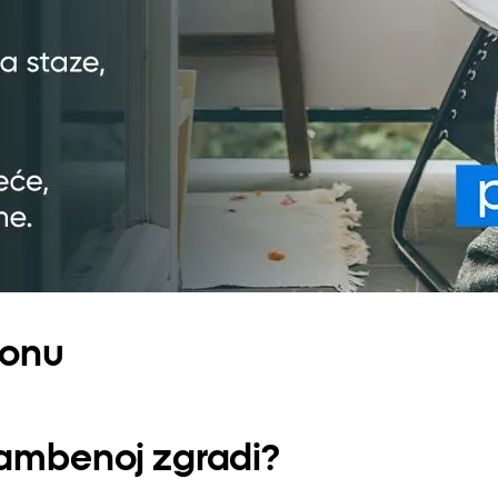
konu
tambenoj zgradi?