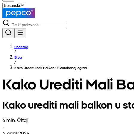
Početna
/
Blog
/
Kako Urediti Mali Balkon U Stambenoj Zgradi
Kako Urediti Mali B
Kako urediti mali balkon u s
6 min. Čitaj
•
4. april 2024.