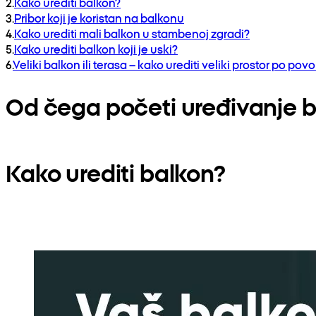
2
.
Kako urediti balkon?
3
.
Pribor koji je koristan na balkonu
4
.
Kako urediti mali balkon u stambenoj zgradi?
5
.
Kako urediti balkon koji je uski?
6
.
Veliki balkon ili terasa – kako urediti veliki prostor po povo
Od čega početi uređivanje 
Kako urediti balkon?