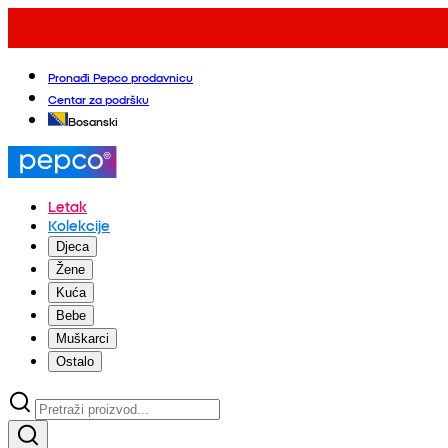
Pronađi Pepco prodavnicu
Centar za podršku
Bosanski
Letak
Kolekcije
Djeca
Žene
Kuća
Bebe
Muškarci
Ostalo