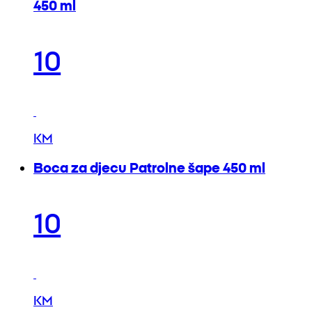
450 ml
10
KM
Boca za djecu Patrolne šape 450 ml
10
KM