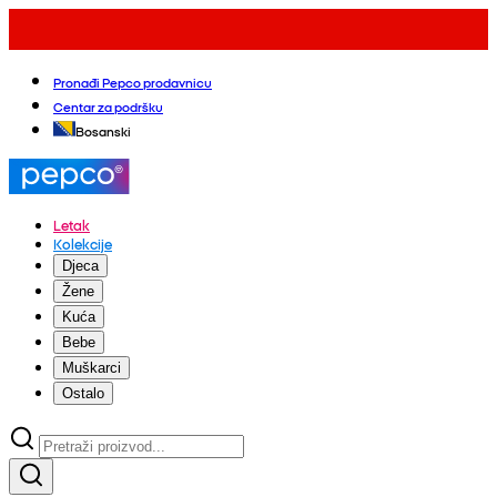
Pronađi Pepco prodavnicu
Centar za podršku
Bosanski
Letak
Kolekcije
Djeca
Žene
Kuća
Bebe
Muškarci
Ostalo