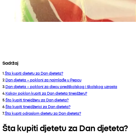
Sadržaj
1
.
Šta kupiti djetetu za Dan djeteta?
2
.
Dan djeteta – pokloni za najmlađe u Pepcu
3
.
Dan djeteta – pokloni za djecu predškolskog i školskog uzrasta
4
.
Kakav poklon kupiti za Dan djeteta tinejdžeru?
5
.
Što kupiti tinejdžeru za Dan djeteta?
6
.
Šta kupiti tinejdžerici za Dan djeteta?
7
.
Šta kupiti odraslom djetetu za Dan djeteta?
Šta kupiti djetetu za Dan djeteta?