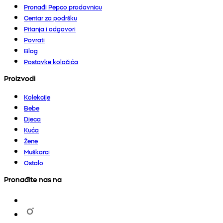
Pronađi Pepco prodavnicu
Centar za podršku
Pitanja i odgovori
Povrati
Blog
Postavke kolačića
Proizvodi
Kolekcije
Bebe
Djeca
Kuća
Žene
Muškarci
Ostalo
Pronađite nas na