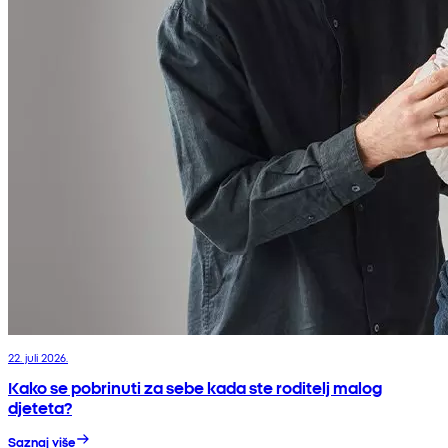
22. juli 2026.
Kako se pobrinuti za sebe kada ste roditelj malog
djeteta?
Saznaj više