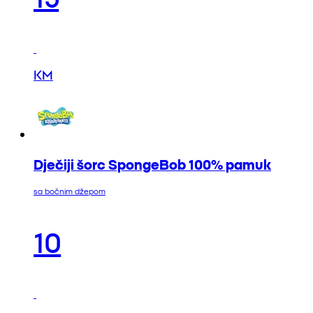
KM
Dječiji šorc SpongeBob 100% pamuk
sa bočnim džepom
10