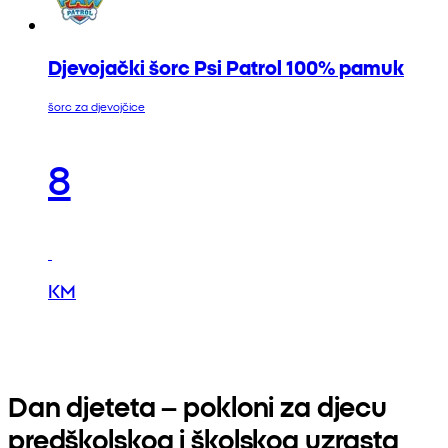
Djevojački šorc Psi Patrol 100% pamuk
šorc za djevojčice
8
KM
Dan djeteta – pokloni za djecu
predškolskog i školskog uzrasta