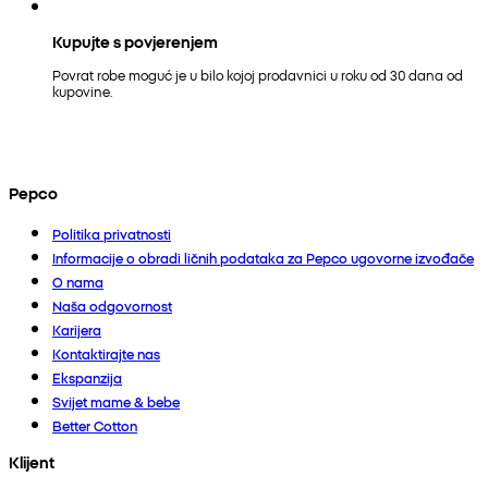
Kupujte s povjerenjem
Povrat robe moguć je u bilo kojoj prodavnici u roku od 30 dana od
kupovine.
Pepco
Politika privatnosti
Informacije o obradi ličnih podataka za Pepco ugovorne izvođače
O nama
Naša odgovornost
Karijera
Kontaktirajte nas
Ekspanzija
Svijet mame & bebe
Better Cotton
Klijent