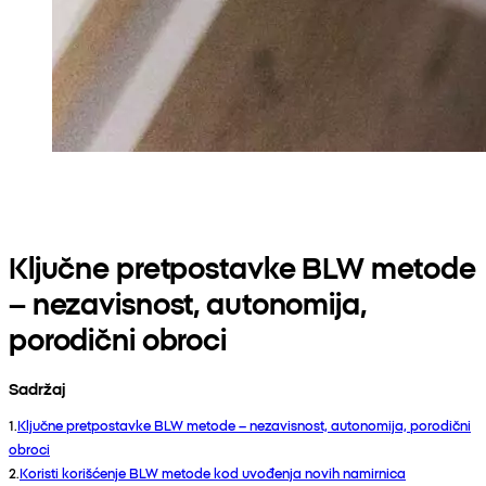
Ključne pretpostavke BLW metode
– nezavisnost, autonomija,
porodični obroci
Sadržaj
1
.
Ključne pretpostavke BLW metode – nezavisnost, autonomija, porodični
obroci
2
.
Koristi korišćenje BLW metode kod uvođenja novih namirnica