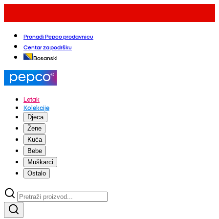
Pronađi Pepco prodavnicu
Centar za podršku
Bosanski
Letak
Kolekcije
Djeca
Žene
Kuća
Bebe
Muškarci
Ostalo