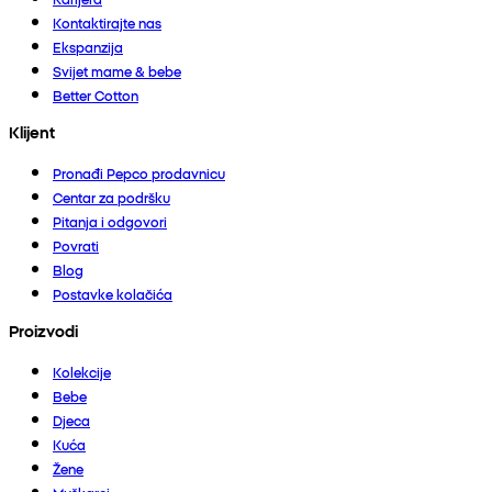
Kontaktirajte nas
Ekspanzija
Svijet mame & bebe
Better Cotton
Klijent
Pronađi Pepco prodavnicu
Centar za podršku
Pitanja i odgovori
Povrati
Blog
Postavke kolačića
Proizvodi
Kolekcije
Bebe
Djeca
Kuća
Žene