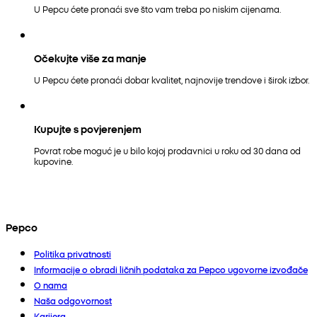
U Pepcu ćete pronaći sve što vam treba po niskim cijenama.
Očekujte više za manje
U Pepcu ćete pronaći dobar kvalitet, najnovije trendove i širok izbor.
Kupujte s povjerenjem
Povrat robe moguć je u bilo kojoj prodavnici u roku od 30 dana od
kupovine.
Pepco
Politika privatnosti
Informacije o obradi ličnih podataka za Pepco ugovorne izvođače
O nama
Naša odgovornost
Karijera