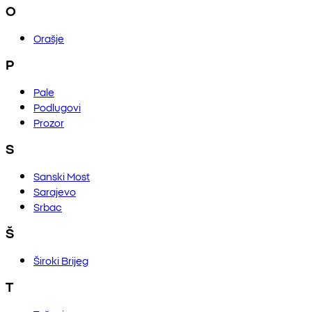
O
Orašje
P
Pale
Podlugovi
Prozor
S
Sanski Most
Sarajevo
Srbac
Š
Široki Brijeg
T