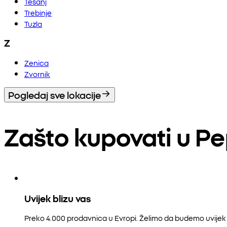
Tešanj
Trebinje
Tuzla
Z
Zenica
Zvornik
Pogledaj sve lokacije
Zašto kupovati u P
Uvijek blizu vas
Preko 4.000 prodavnica u Evropi. Želimo da budemo uvijek b