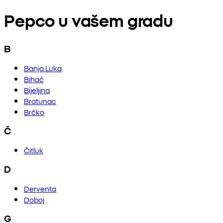
Pepco u vašem gradu
B
Banja Luka
Bihać
Bijeljina
Bratunac
Brčko
Č
Čitluk
D
Derventa
Doboj
G