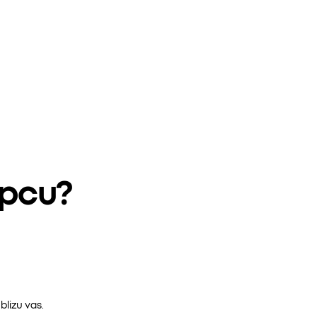
epcu?
lizu vas.