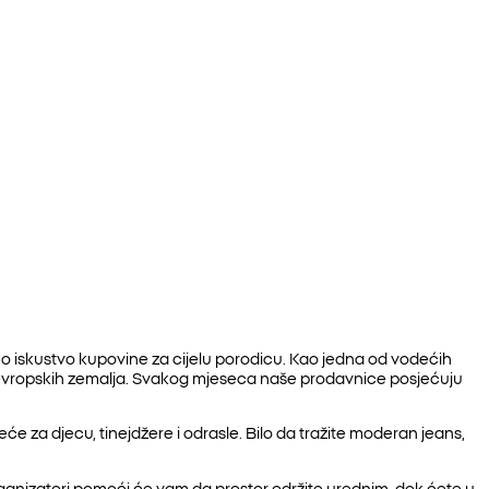
no iskustvo kupovine za cijelu porodicu. Kao jedna od vodećih
 evropskih zemalja. Svakog mjeseca naše prodavnice posjećuju
 za djecu, tinejdžere i odrasle. Bilo da tražite moderan jeans,
 organizatori pomoći će vam da prostor održite urednim, dok ćete u