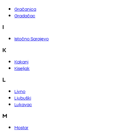
Gračanica
Gradačac
I
Istočno Sarajevo
K
Kakanj
Kiseljak
L
Livno
Ljubuški
Lukavac
M
Mostar