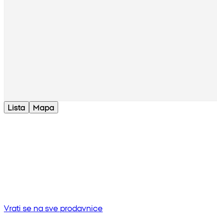
Lista
Mapa
Bez rezultata
Pokušaj unositi drugu frazu ili provjerite pravopis
Vrati se na sve prodavnice