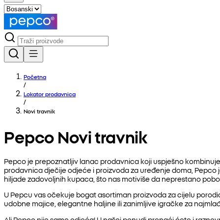
Početna
/
Lokator prodavnica
/
Novi travnik
Pepco Novi travnik
Pepco je prepoznatljiv lanac prodavnica koji uspješno kombinuje 
prodavnica dječije odjeće i proizvoda za uređenje doma, Pepco
hiljade zadovoljnih kupaca, što nas motiviše da neprestano pob
U Pepcu vas očekuje bogat asortiman proizvoda za cijelu porodicu
udobne majice, elegantne haljine ili zanimljive igračke za najmlađ
Ali Pepco nije samo odjeća! U našoj ponudi pronaći ćete i raznovrs