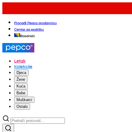
Pronađi Pepco prodavnicu
Centar za podršku
Bosanski
Letak
Kolekcije
Djeca
Žene
Kuća
Bebe
Muškarci
Ostalo