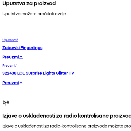
Uputstva za proizvod
Uputstva možete pročitati ovdje.
Uputstvo/
Zabawki Fingerlings
Preuzmi
Preuzmi/
322438 LOL Surprise Lights Glitter TV
Preuzmi
Izjave o usklađenosti za radio kontrolisane proizvo
Izjave o usklađenosti za radio-kontrolisane proizvode možete pro