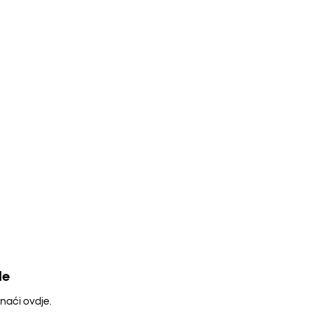
de
naći ovdje.