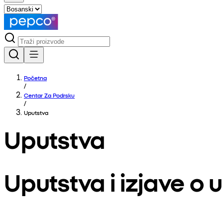
Početna
/
Centar Za Podrsku
/
Uputstva
Uputstva
Uputstva i izjave o 