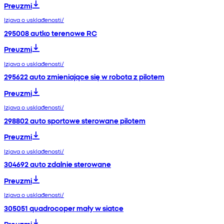
Preuzmi
Izjava o usklađenosti/
295008 autko terenowe RC
Preuzmi
Izjava o usklađenosti/
295622 auto zmieniające się w robota z pilotem
Preuzmi
Izjava o usklađenosti/
298802 auto sportowe sterowane pilotem
Preuzmi
Izjava o usklađenosti/
304692 auto zdalnie sterowane
Preuzmi
Izjava o usklađenosti/
305051 quadrocoper mały w siatce