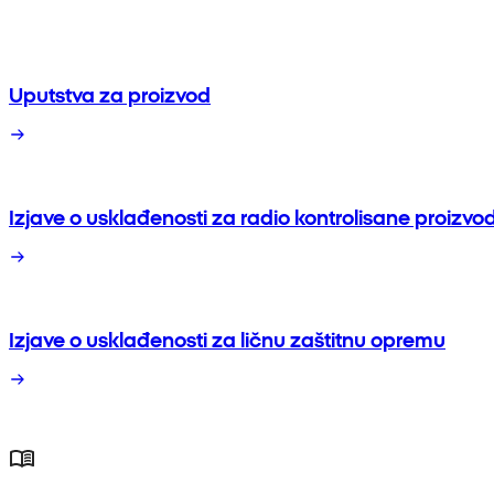
Uputstva za proizvod
Izjave o usklađenosti za radio kontrolisane proizvo
Izjave o usklađenosti za ličnu zaštitnu opremu