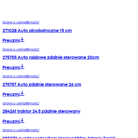
Izjava o usklađenosti/
271028 Auto akrobatyczne 15 cm
Preuzmi
Izjava o usklađenosti/
275755 Auto rajdowe zdalnie sterowane 20cm
Preuzmi
Izjava o usklađenosti/
275757 Auto zdalnie sterowane 26 cm
Preuzmi
Izjava o usklađenosti/
284261 traktor 24,5 zdalnie sterowany
Preuzmi
Izjava o usklađenosti/
285073 quadocopter 11cm (zasięg 100m, latanie 7 min)