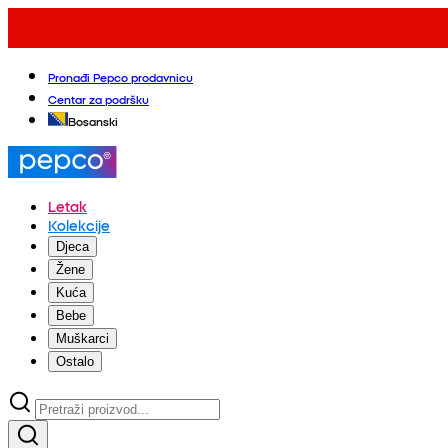
Pronađi Pepco prodavnicu
Centar za podršku
Bosanski
Letak
Kolekcije
Djeca
Žene
Kuća
Bebe
Muškarci
Ostalo