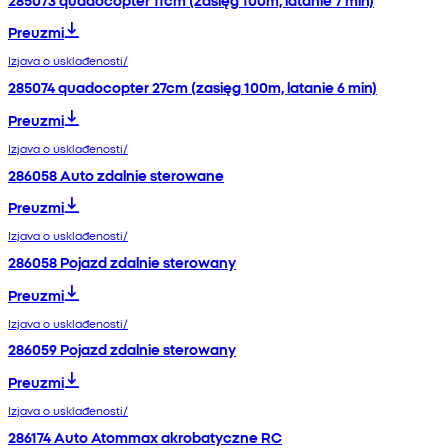
Preuzmi
Izjava o usklađenosti/
285074 quadocopter 27cm (zasięg 100m, latanie 6 min)
Preuzmi
Izjava o usklađenosti/
286058 Auto zdalnie sterowane
Preuzmi
Izjava o usklađenosti/
286058 Pojazd zdalnie sterowany
Preuzmi
Izjava o usklađenosti/
286059 Pojazd zdalnie sterowany
Preuzmi
Izjava o usklađenosti/
286174 Auto Atommax akrobatyczne RC